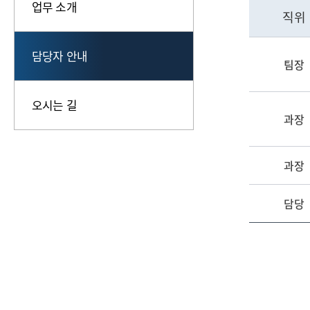
업무 소개
직위
담당자 안내
팀장
오시는 길
과장
과장
담당