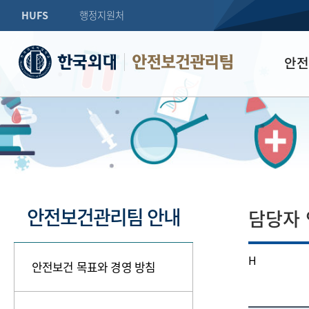
HUFS
행정지원처
안전보건관리팀
안전
안전
방침
업무
담당
오시
안전보건관리팀 안내
담당자
H
안전보건 목표와 경영 방침