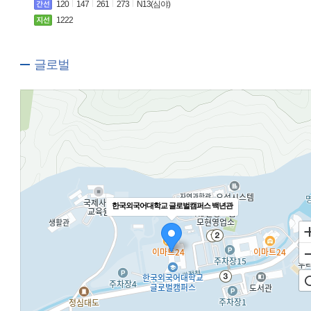
120
147
261
273
N13(심야)
1222
글로벌
한국외국어대학교 글로벌캠퍼스 백년관