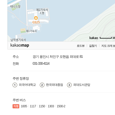
1
로드뷰
길찾기
지도 크게 
주소
경기 용인시 처인구 모현읍 외대로 81
전화
031-330-4114
주변 정류장
외국어대학교
한국외대종점
외대도서관앞
주변 버스
1005
1117
1150
1303
1500-2