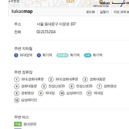
1
로드뷰
길찾기
지도 크게 
주소
서울 동대문구 이문로 107
전화
02-2173-2114
주변 지하철
외대앞역
회기역
회기역
회기역
주변 정류장
외대.경희대후문
외대.경희대후문
경희대동문
경희대동문
천장산로33
천장산로33
경희맨션
경희맨션
외대앞
삼성래미안
외대앞
삼성래미안
주변 버스
동대문02